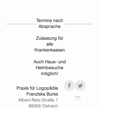
Termine nach
Absprache
Zulassung für
alle
Krankenkassen
Auch Haus- und
Heimbesuche
möglich!
Praxis für Logopädie
Franziska Bures
Albert-Reis-Straße 1
88356 Ostrach
Tel.
07585 - 93 19 49 8
Mail:
logopaedie.bures@t-
online.de
Fax:
07585 - 935 51 13